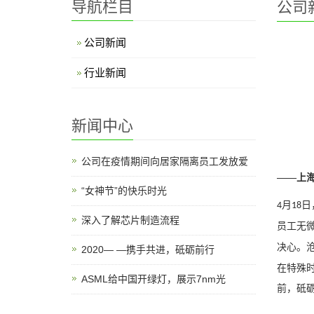
导航栏目
公司
公司新闻
行业新闻
新闻中心
公司在疫情期间向居家隔离员工发放爱
——上
“女神节”的快乐时光
月
日
4
18
深入了解芯片制造流程
员工无
决心。
2020— —携手共进，砥砺前行
在特殊
ASML给中国开绿灯，展示7nm光
前，砥