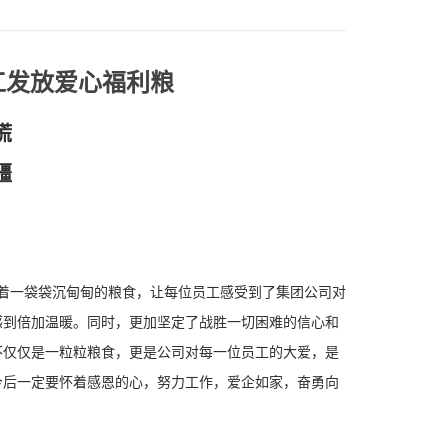
工发放爱心福利粮
慌
疆
着一袋袋
沉甸甸的粮食，让每位员工感受到了集团公司对
感到倍加温暖
。同时，更加坚定了
战胜一切困难的信心和
不仅仅是一粒粒粮食，更是公司对每一位员工的大爱，是
今后一定要怀着感恩的心，努力工作，爱企如家，奋勇向