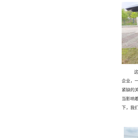
这
企业，
紧缺的
当影响
下，我