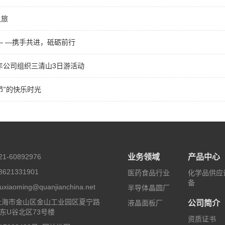
之旅
0— —携手共进，砥砺前行
8年公司组织三清山3日游活动
节”的快乐时光
1-60892976
业务领域
产品中心
621331901
医药食品行业
化学品供应
备
iaoming@quanjianchina.net
半导体晶圆厂
上海市金山区金山工业园区夏宁路
液晶面板厂
公司简介
联东U谷北区73号楼
资质证书